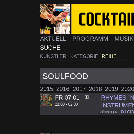
AKTUELL
PROGRAMM
MUSI
SUCHE
KÜNSTLER
KATEGORIE
REIHE
SOULFOOD
2015
2016
2017
2018
2019
202
FR 07.01
RHYMES `N`
21:00 - 02:00
INSTRUME
DJ GI
KÜNSTLER