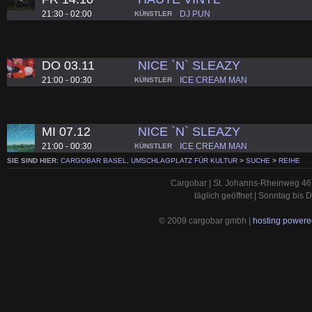
21:30 - 02:00
DJ PUN
KÜNSTLER
DO 03.11
NICE `N` SLEAZY
21:00 - 00:30
ICE CREAM MAN
KÜNSTLER
MI 07.12
NICE `N` SLEAZY
21:00 - 00:30
ICE CREAM MAN
KÜNSTLER
SIE SIND HIER:
CARGOBAR BASEL, UMSCHLAGPLATZ FÜR KULTUR
>
SUCHE
>
REIHE
Cargobar | St. Johanns-Rheinweg 46 
täglich geöffnet | Sonntag bis
© 2009 cargobar gmbh |
hosting powered