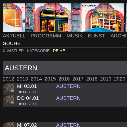
AKTUELL
PROGRAMM
MUSIK
KUNST
ARCH
SUCHE
KÜNSTLER
KATEGORIE
REIHE
AUSTERN
2012
2013
2014
2015
2016
2017
2018
2019
2020
MI 03.01
AUSTERN
18:00 - 20:00
DO 04.01
AUSTERN
18:00 - 20:00
MI 07.02
AUSTERN