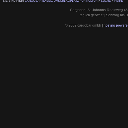
SIE SIND HIER:
CARGOBAR BASEL, UMSCHLAGPLATZ FÜR KULTUR
>
SUCHE
>
REIHE
Cargobar | St. Johanns-Rheinweg 46 
täglich geöffnet | Sonntag bis
© 2009 cargobar gmbh |
hosting powered