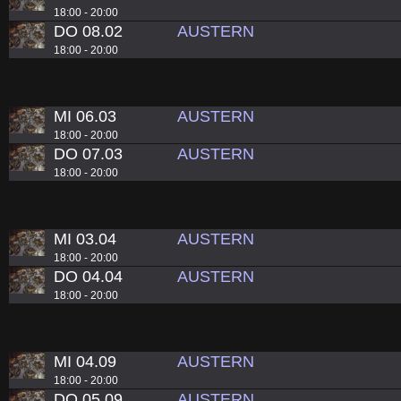
18:00 - 20:00
DO 08.02
AUSTERN
18:00 - 20:00
MI 06.03
AUSTERN
18:00 - 20:00
DO 07.03
AUSTERN
18:00 - 20:00
MI 03.04
AUSTERN
18:00 - 20:00
DO 04.04
AUSTERN
18:00 - 20:00
MI 04.09
AUSTERN
18:00 - 20:00
DO 05.09
AUSTERN