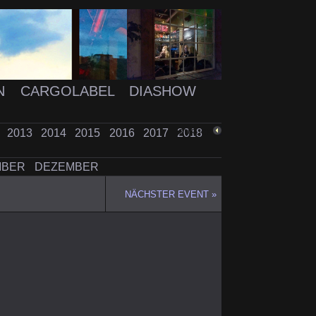
N
CARGOLABEL
DIASHOW
2
2013
2014
2015
2016
2017
2018
ZURÜCK
MBER
DEZEMBER
NÄCHSTER EVENT »