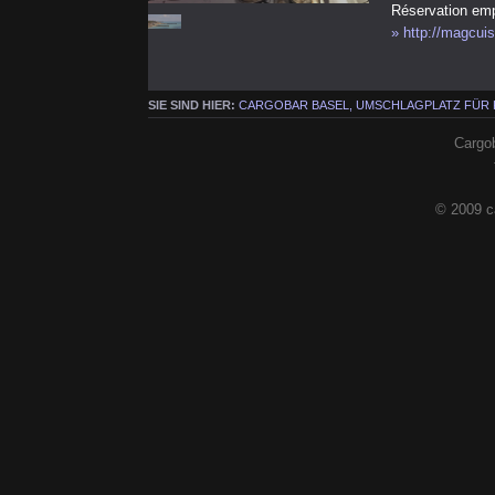
Réservation em
» http://magcui
SIE SIND HIER:
CARGOBAR BASEL, UMSCHLAGPLATZ FÜR
Cargob
© 2009 c