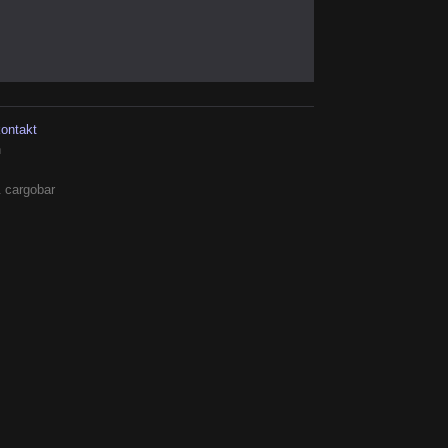
kontakt
h
 cargobar