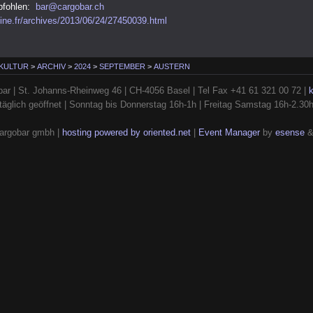
pfohlen:
bar@cargobar.ch
sine.fr/archives/2013/06/24/27450039.html
 KULTUR
>
ARCHIV
>
2024
>
SEPTEMBER
>
AUSTERN
ar | St. Johanns-Rheinweg 46 | CH-4056 Basel | Tel Fax +41 61 321 00 72 |
täglich geöffnet | Sonntag bis Donnerstag 16h-1h | Freitag Samstag 16h-2.30
argobar gmbh |
hosting powered by oriented.net
|
Event Manager
by
esense
&