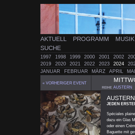
AKTUELL
PROGRAMM
MUSI
SUCHE
1997
1998
1999
2000
2001
2002
20
2019
2020
2021
2022
2023
2024
20
JANUAR
FEBRUAR
MÄRZ
APRIL
MA
MITT
« VORHERIGER EVENT
AUSTERN
REIHE
AUSTERN
JEDEN ERSTE
Spéciales plaine
dazu ein Glas M
oder einen Crém
Baguette mit ges