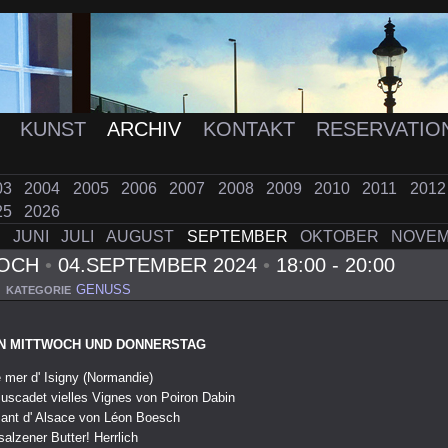
K
KUNST
ARCHIV
KONTAKT
RESERVATIO
03
2004
2005
2006
2007
2008
2009
2010
2011
201
25
2026
I
JUNI
JULI
AUGUST
SEPTEMBER
OKTOBER
NOVE
WOCH
•
04.SEPTEMBER 2024
•
18:00 - 20:00
GENUSS
KATEGORIE
N MITTWOCH UND DONNERSTAG
 mer d' Isigny (Normandie)
uscadet vielles Vignes von Poiron Dabin
ant d' Alsace von Léon Boesch
alzener Butter! Herrlich