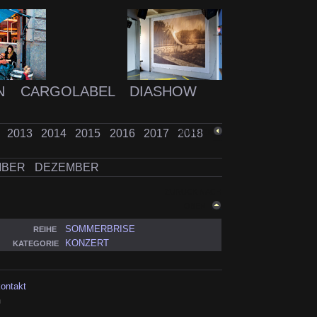
N
CARGOLABEL
DIASHOW
2
2013
2014
2015
2016
2017
2018
ZURÜCK
MBER
DEZEMBER
ZURÜCK NACH
OBEN
SOMMERBRISE
REIHE
KONZERT
KATEGORIE
kontakt
h