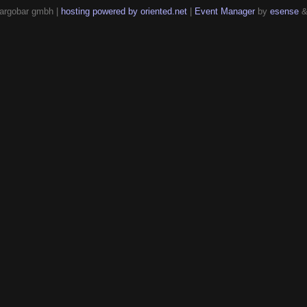
argobar gmbh |
hosting powered by oriented.net
|
Event Manager
by
esense
&