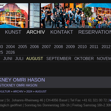
K
KUNST
ARCHIV
KONTAKT
RESERVATIO
03
2004
2005
2006
2007
2008
2009
2010
2011
201
25
2026
I
JUNI
JULI
AUGUST
SEPTEMBER
OKTOBER
NOVE
KNEY OMRI HASON
STICKNEY OMRI HASON
 KULTUR
>
ARCHIV
>
2024
>
AUGUST
ar | St. Johanns-Rheinweg 46 | CH-4056 Basel | Tel Fax +41 61 321 00 72 |
täglich geöffnet | Sonntag bis Donnerstag 16h-1h | Freitag Samstag 16h-2.30