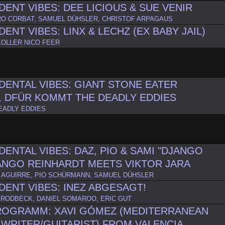
ENT VIBES: DEE LICIOUS & SUE VENIR
O CORBAT, SAMUEL DÜHSLER, CHRISTOF ARPAGAUS
ENT VIBES: LINX & LECHZ (EX BABY JAIL)
KOLLER NICO FEER
ENTAL VIBES: GIANT STONE EATER
 DFÜR KOMMT THE DEADLY EDDIES
EADLY EDDIES
ENTAL VIBES: DAZ, PIO & SAMI "DJANGO
JANGO REINHARDT MEETS VIKTOR JARA
 AGUIRRE, PIO SCHÜRMANN, SAMUEL DÜHSLER
ENT VIBES: INEZ ABGESAGT!
BRODBECK, DANIEL SOMAROO, ERIC GUT
ROGRAMM: XAVI GÓMEZ (MEDITERRANEAN
WRITER/GUITARIST) FROM VALENCIA