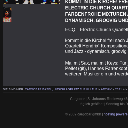
KOMMT IN DIE KIRCHE! FRE
ELECTRIC CHURCH QUARTE
FARBENFROHE MIXTUREN A
DYNAMISCH, GROOVIG UND 
ECQ - Electric Church Quartet
kommt in die Kirche! frei nach 
Quartett Hendrix´ Komposition
und Jazz - dynamisch, groovig u
Mal mit Sax, mal mit Keys: Für
Pellet (git), Hannes Farrenkop
weiteren Musiker ein und werd
SIE SIND HIER:
CARGOBAR BASEL, UMSCHLAGPLATZ FÜR KULTUR
>
ARCHIV
>
2021
>
>
Cargobar | St. Johanns-Rheinweg 46 
täglich geöffnet | Sonntag bis
© 2009 cargobar gmbh |
hosting powered