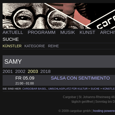
AKTUELL
PROGRAMM
MUSIK
KUNST
ARCH
SUCHE
KÜNSTLER
KATEGORIE
REIHE
SAMY
2001
2002
2003
2018
FR 05.09
SALSA CON SENTIMIENTO
21:00 - 01:00
SIE SIND HIER:
CARGOBAR BASEL, UMSCHLAGPLATZ FÜR KULTUR
>
SUCHE
>
KÜNSTLE
Cargobar | St. Johanns-Rheinweg 46 
täglich geöffnet | Sonntag bis
© 2009 cargobar gmbh |
hosting powered