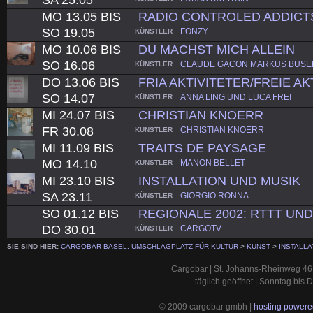
MO 13.05 BIS
RADIO CONTROLED ADDICT
SO 19.05
FONZY
KÜNSTLER
MO 10.06 BIS
DU MACHST MICH ALLEIN
SO 16.06
CLAUDE GACON MARKUS BUSE
KÜNSTLER
DO 13.06 BIS
FRIA AKTIVITETER/FREIE AK
SO 14.07
ANNA LING UND LUCA FREI
KÜNSTLER
MI 24.07 BIS
CHRISTIAN KNOERR
FR 30.08
CHRISTIAN KNOERR
KÜNSTLER
MI 11.09 BIS
TRAITS DE PAYSAGE
MO 14.10
MANON BELLET
KÜNSTLER
MI 23.10 BIS
INSTALLATION UND MUSIK
SA 23.11
GIORGIO RONNA
KÜNSTLER
SO 01.12 BIS
REGIONALE 2002: RTTT UN
DO 30.01
CARGOTV
KÜNSTLER
SIE SIND HIER:
CARGOBAR BASEL, UMSCHLAGPLATZ FÜR KULTUR
>
KUNST
>
INSTALLA
Cargobar | St. Johanns-Rheinweg 46 
täglich geöffnet | Sonntag bis
© 2009 cargobar gmbh |
hosting powered