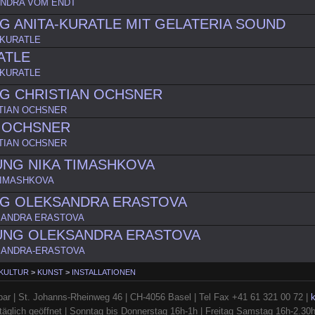
NDRA VOM ENDT
 ANITA-KURATLE MIT GELATERIA SOUND
-KURATLE
ATLE
-KURATLE
G CHRISTIAN OCHSNER
TIAN OCHSNER
N OCHSNER
TIAN OCHSNER
UNG NIKA TIMASHKOVA
TIMASHKOVA
G OLEKSANDRA ERASTOVA
SANDRA ERASTOVA
UNG OLEKSANDRA ERASTOVA
SANDRA-ERASTOVA
 KULTUR
>
KUNST
>
INSTALLATIONEN
ar | St. Johanns-Rheinweg 46 | CH-4056 Basel | Tel Fax +41 61 321 00 72 |
täglich geöffnet | Sonntag bis Donnerstag 16h-1h | Freitag Samstag 16h-2.30