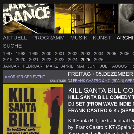
AKTUELL
PROGRAMM
MUSIK
KUNST
ARCH
SUCHE
1997
1998
1999
2000
2001
2002
2003
2004
2005
2006
2019
2020
2021
2022
2023
2024
2025
2026
JANUAR
FEBRUAR
MÄRZ
APRIL
MAI
JUNI
JULI
AUGUST
FREITAG
•
05.DEZEMBER
« VORHERIGER EVENT
DJ FRANK CASTRO & K7. (SPAIN| GE
KÜNSTLER
KILL SANTA BILL 
KILL SANTA BILL COMEDY
DJ SET (FROM WAVE INDIE
FRANK CASTRO & K / (SPA
Kill Santa Bill, the tradition
by Frank Castro & K7 (Spain/
See some badly chocolate Santa