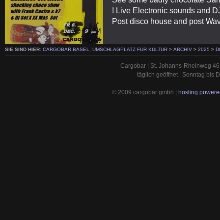
! Live Electronic sounds and DJ 
Post disco house and post Wa
SIE SIND HIER:
CARGOBAR BASEL, UMSCHLAGPLATZ FÜR KULTUR
>
ARCHIV
>
2025
>
D
Cargobar | St. Johanns-Rheinweg 46 
täglich geöffnet | Sonntag bis
© 2009 cargobar gmbh |
hosting powered