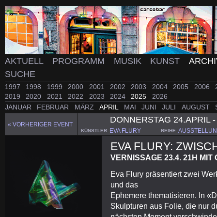
AKTUELL
PROGRAMM
MUSIK
KUNST
ARCH
SUCHE
1997
1998
1999
2000
2001
2002
2003
2004
2005
2006
2019
2020
2021
2022
2023
2024
2025
2026
JANUAR
FEBRUAR
MÄRZ
APRIL
MAI
JUNI
JULI
AUGUST
DONNERSTAG 24.APRIL -
« VORHERIGER EVENT
EVA FLURY
AUSSTELLU
KÜNSTLER
REIHE
EVA FLURY: ZWIS
VERNISSAGE 23.4. 21H MI
Eva Flury präsentiert zwei Wer
und das
Ephemere thematisieren. In «D
Skulpturen aus Folie, die nur 
nächsten Moment verschwinden