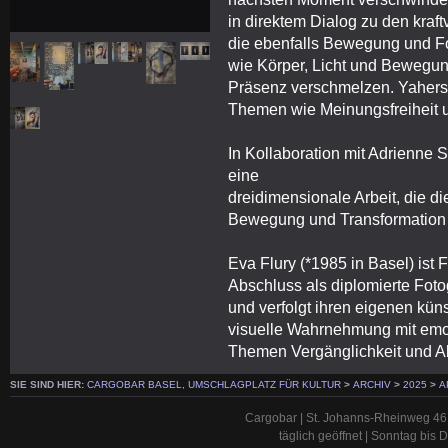
in direktem Dialog zu den kraft
die ebenfalls Bewegung und Fo
wie Körper, Licht und Bewegun
Präsenz verschmelzen. Yahers B
Themen wie Meinungsfreiheit un
In Kollaboration mit Adrienne
eine
dreidimensionale Arbeit, die 
Bewegung und Transformation w
Eva Flury (*1985 in Basel) ist 
Abschluss als diplomierte Fotog
und verfolgt ihren eigenen kün
visuelle Wahrnehmung mit emo
Themen Vergänglichkeit und A
SIE SIND HIER:
CARGOBAR BASEL, UMSCHLAGPLATZ FÜR KULTUR
>
ARCHIV
>
2025
>
A
Cargobar | St. Johanns-Rheinweg 46 
täglich geöffnet | Sonntag bis