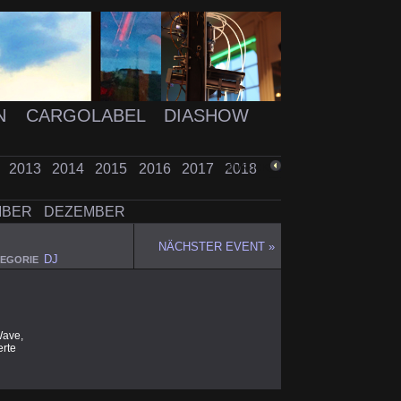
N
CARGOLABEL
DIASHOW
2
2013
2014
2015
2016
2017
2018
ZURÜCK
MBER
DEZEMBER
NÄCHSTER EVENT »
DJ
EGORIE
Wave,
erte