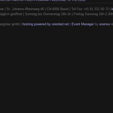
 KULTUR
>
ARCHIV
>
2025
>
FEBRUAR
>
WELCOME TO THE CLUB
ar | St. Johanns-Rheinweg 46 | CH-4056 Basel | Tel Fax +41 61 321 00 72 |
täglich geöffnet | Sonntag bis Donnerstag 16h-1h | Freitag Samstag 16h-2.30
argobar gmbh |
hosting powered by oriented.net
|
Event Manager
by
esense
&