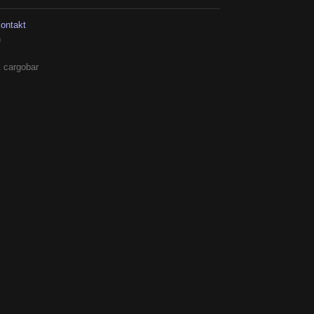
kontakt
h
 cargobar