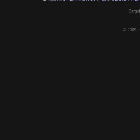
SIE SIND HIER:
CARGOBAR BASEL, UMSCHLAGPLATZ FÜR
Cargob
© 2009 c