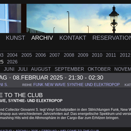
K
KUNST
ARCHIV
KONTAKT
RESERVATIO
03
2004
2005
2006
2007
2008
2009
2010
2011
201
25
2026
I
JUNI
JULI
AUGUST
SEPTEMBER
OKTOBER
NOVE
TAG
•
08.FEBRUAR 2025
•
21:30 - 02:30
I S.
FUNK NEW WAVE SYNTHIE UND ELEKTROPOP
REIHE
KAT
 TO THE CLUB
AVE, SYNTHIE- UND ELEKTROPOP
und Collector Giovanni S. legt Vinyl-Schallplatten in den Stilrichtungen Funk, New 
ktropop aus verschiedenen Jahrzehnten auf. Das energetische Spektrum und versi
Smashing Hits wird die Athmosphäre in der Cargo-Bar zum Erhitzen bringen.