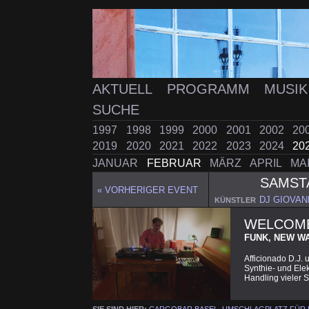
AKTUELL
PROGRAMM
MUSI
SUCHE
1997
1998
1999
2000
2001
2002
20
2019
2020
2021
2022
2023
2024
20
JANUAR
FEBRUAR
MÄRZ
APRIL
MA
SAMS
« VORHERIGER EVENT
DJ GIOVANN
KÜNSTLER
WELCOME
FUNK, NEW W
Afficionado D.J. 
Synthie- und Ele
Handling vieler 