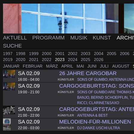
AKTUELL
PROGRAMM
MUSIK
KUNST
ARCH
SUCHE
1997
1998
1999
2000
2001
2002
2003
2004
2005
2006
2019
2020
2021
2022
2023
2024
2025
2026
JANUAR
FEBRUAR
MÄRZ
APRIL
MAI
JUNI
JULI
AUGUST
SA 02.09
26 JAHRE CARGOBAR
16:00 - 04:00
SONS OF GUMBO; ANTENNA UND B
KÜNSTLER
SA 02.09
CARGOGEBURTSTAG: SONS
19:00 - 21:00
SONS OF GUMBO ARE THOMAS K
KÜNSTLER
BANJO, BERND SCHOEPFLIN, T
RICCI, CLARINET&SAXO
SA 02.09
CARGOGEBURTSTAG: ANTE
21:00 - 22:00
ANTENNA & BEST
KÜNSTLER
SA 02.09
MELODIEN-FÜR-MILLIONEN
22:00 - 03:00
DJ DANKE USCHI ULTRA
KÜNSTLER