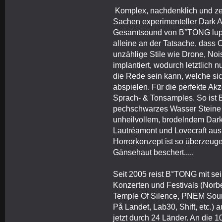
Komplex, nachdenklich und zei
Sachen experimenteller Dark 
Gesamtsound von B°TONG lupenr
alleine an der Tatsache, dass 
unzählige Stile wie Drone, Nois
implantiert, wodurch letztlich
die Rede sein kann, welche si
abspielen. Für die perfekte Ak
Sprach- & Tonsamples. So ist 
pechschwarzes Wasser Steine b
unheilvollem, brodelndem Dar
Lautréamont und Lovecraft aus
Horrorkonzept ist so überzeug
Gänsehaut beschert.....
Seit 2005 reist B°TONG mit se
Konzerten und Festivals (Norbe
Temple Of Silence, PNEM Sound
På Landet, Lab30, Shift, etc.) a
jetzt durch 24 Länder. An die 1