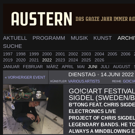
AKTUELL
PROGRAMM
MUSIK
KUNST
ARCH
SUCHE
1997
1998
1999
2000
2001
2002
2003
2004
2005
2006
2019
2020
2021
2022
2023
2024
2025
2026
JANUAR
FEBRUAR
MÄRZ
APRIL
MAI
JUNI
JULI
AUGUST
DIENSTAG
•
14.JUNI 202
« VORHERIGER EVENT
VARIOUS ARTISTS
GO!C!
KÜNSTLER
REIHE
GO!C!ART FESTIVAL
SIGDEL (SWEDEN/B
B°TONG FEAT. CHRIS SIGD
ELECTRONICS LIVE
PROJECT OF CHRIS SIGDE
LEGENDARY BANDS. HE T
ALWAYS A MINDBLOWING 