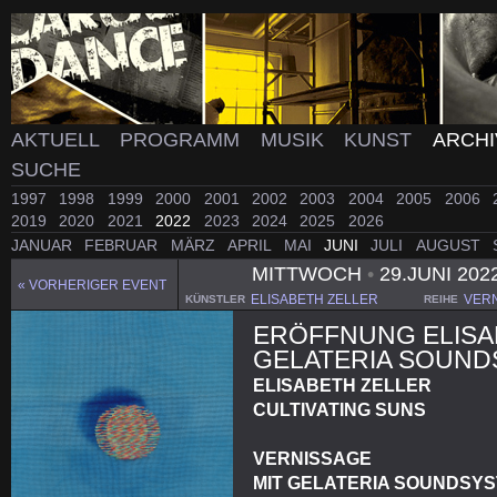
AKTUELL
PROGRAMM
MUSIK
KUNST
ARCH
SUCHE
1997
1998
1999
2000
2001
2002
2003
2004
2005
2006
2019
2020
2021
2022
2023
2024
2025
2026
JANUAR
FEBRUAR
MÄRZ
APRIL
MAI
JUNI
JULI
AUGUST
MITTWOCH
•
29.JUNI 202
« VORHERIGER EVENT
ELISABETH ZELLER
VER
KÜNSTLER
REIHE
ERÖFFNUNG ELISA
GELATERIA SOUN
ELISABETH ZELLER
CULTIVATING SUNS
VERNISSAGE
MIT GELATERIA SOUNDSY