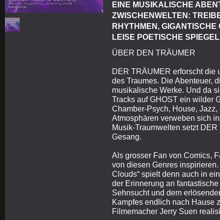
EINE MUSIKALISCHE ABE
ZWISCHENWELTEN: TREIBE
RHYTHMEN, GIGANTISCHE
LEISE POETISCHE SPIEGE
ÜBER DEN TRÄUMER
DER TRÄUMER erforscht die 
des Traumes. Die Abenteuer, die
musikalische Werke. Und da si
Tracks auf GHOST ein wilder G
Chamber-Psych, House, Jazz, E
Atmosphären verweben sich ine
Musik-Traumwelten setzt DER 
Gesang.
Als grosser Fan von Comics, Fa
von diesen Genres inspirieren.
Clouds“ spielt denn auch in ei
der Erinnerung an fantastische
Sehnsucht und dem erlösende
Kampfes endlich nach Hause 
Filmemacher Jerry Suen realisi