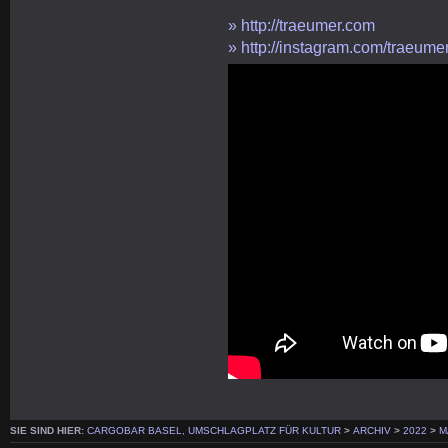
» http://traeumer.com
» http://instagram.com/traeumer
SIE SIND HIER:
CARGOBAR BASEL, UMSCHLAGPLATZ FÜR KULTUR
>
ARCHIV
>
2022
>
M