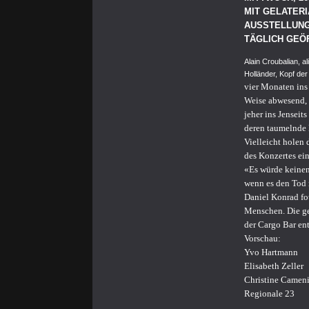
MIT GELATER
AUSSTELLUNGS
TÄGLICH GEÖF
Alain Croubalian, a
Holländer, Kopf der
vier Monaten ins
Weise abwesend, f
jeher ins Jenseits
deren taumelnde 
Vielleicht holen 
des Konzertes ein
«Es würde keinen
wenn es den Tod 
Daniel Konrad fot
Menschen. Die ge
der Cargo Bar en
Vorschau:
Yvo Hartmann
Elisabeth Zeller
Christine Camen
Regionale 23