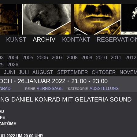
K
KUNST
ARCHIV
KONTAKT
RESERVATIO
03
2004
2005
2006
2007
2008
2009
2010
2011
201
25
2026
I
JUNI
JULI
AUGUST
SEPTEMBER
OKTOBER
NOVE
WOCH
•
26.JANUAR 2022
•
21:00 - 23:00
ONRAD
VERNISSAGE
AUSSTELLUNG
REIHE
KATEGORIE
NG DANIEL KONRAD MIT GELATERIA SOUND
AD
FE –
FANTÔME
01.2022 UM 20.00 UHR