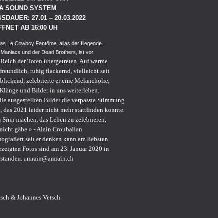
IA SOUND SYSTEM
DAUER: 27.01 – 20.03.2022
FNET AB 16:00 UH
lias Le Cowboy Fantôme, alias der fliegende
 Maniacs und der Dead Brothers, ist vor
 Reich der Toten übergetreten. Auf warme
reundlich, ruhig flackernd, vielleicht seit
 blickend, zelebrierte er eine Melancholie,
Klänge und Bilder in uns weiterleben.
die ausgestellten Bilder die verpasste Stimmung
, das 2021 leider nicht mehr stattfinden konnte.
 Sinn machen, das Leben zu zelebrieren,
nicht gäbe.» - Alain Croubalian
ografiert seit er denken kann am liebsten
zeigten Fotos sind am 23. Januar 2020 in
tstanden. amrain@amrain.ch
isch & Johannes Vetsch