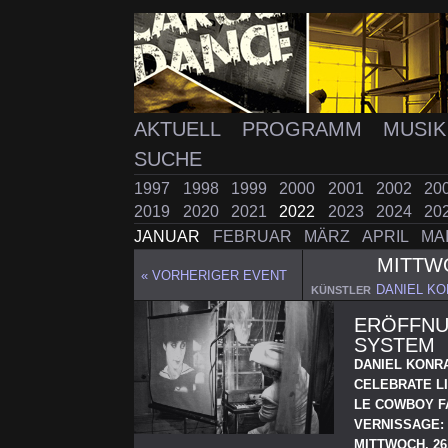
AKTUELL
PROGRAMM
MUSI
SUCHE
1997
1998
1999
2000
2001
2002
20
2019
2020
2021
2022
2023
2024
20
JANUAR
FEBRUAR
MÄRZ
APRIL
MA
MITT
« VORHERIGER EVENT
DANIEL K
KÜNSTLER
ERÖFFNU
SYSTEM
DANIEL KONR
CELEBRATE LI
LE COWBOY 
VERNISSAGE:
MITTWOCH, 26.