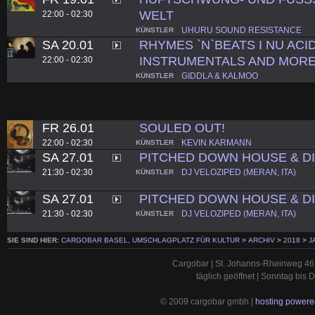
WELT
22:00 - 02:30
UHURU SOUND RESISTANCE
KÜNSTLER
SA 20.01
RHYMES `N`BEATS I NU ACID
INSTRUMENTALS AND MORE
22:00 - 02:30
GIDDLA & KALMOO
KÜNSTLER
FR 26.01
SOULED OUT!
22:00 - 02:30
KEVIN KARMANN
KÜNSTLER
SA 27.01
PITCHED DOWN HOUSE & D
21:30 - 02:30
DJ VELOZIPED (MERAN, ITA)
KÜNSTLER
SA 27.01
PITCHED DOWN HOUSE & D
21:30 - 02:30
DJ VELOZIPED (MERAN, ITA)
KÜNSTLER
SIE SIND HIER:
CARGOBAR BASEL, UMSCHLAGPLATZ FÜR KULTUR
>
ARCHIV
>
2018
>
J
Cargobar | St. Johanns-Rheinweg 46 
täglich geöffnet | Sonntag bis
© 2009 cargobar gmbh |
hosting powered