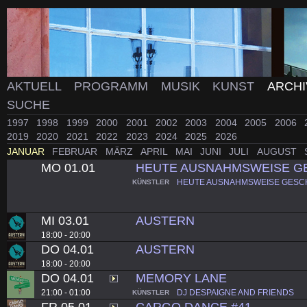
AKTUELL
PROGRAMM
MUSIK
KUNST
ARCH
SUCHE
1997
1998
1999
2000
2001
2002
2003
2004
2005
2006
2019
2020
2021
2022
2023
2024
2025
2026
JANUAR
FEBRUAR
MÄRZ
APRIL
MAI
JUNI
JULI
AUGUST
MO 01.01
HEUTE AUSNAHMSWEISE GE
HEUTE AUSNAHMSWEISE GESCH
KÜNSTLER
MI 03.01
AUSTERN
18:00 - 20:00
DO 04.01
AUSTERN
18:00 - 20:00
DO 04.01
MEMORY LANE
21:00 - 01:00
DJ DESPAIGNE AND FRIENDS
KÜNSTLER
FR 05.01
CARGO DANCE #41