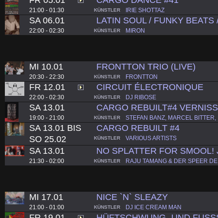
21:00 - 01:30
IRIE SHOTTAZ
KÜNSTLER
SA 06.01
LATIN SOUL / FUNKY BEATS
22:00 - 02:30
MIRON
KÜNSTLER
MI 10.01
FRONTTON TRIO (LIVE)
20:30 - 22:30
FRONTTON
KÜNSTLER
FR 12.01
CIRCUIT ÉLECTRONIQUE
22:00 - 02:30
DJ RIBOSE
KÜNSTLER
SA 13.01
CARGO REBUILT#4 VERNIS
19:00 - 21:00
STEFAN BANZ, MARCEL BITTER,
KÜNSTLER
SA 13.01 BIS
CARGO REBUILT #4
SO 25.02
VARIOUS ARTISTS
KÜNSTLER
SA 13.01
NO SPLATTER FOR SMOOL! 
21:30 - 02:00
RAJU TAMANG & DER SPEER D
KÜNSTLER
MI 17.01
NICE `N` SLEAZY
21:00 - 01:00
DJ ICE CREAM MAN
KÜNSTLER
FR 19.01
HÜFTSCHWUNG- UND FUSS