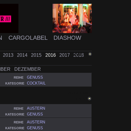
N
CARGOLABEL
DIASHOW
2
2013
2014
2015
2016
2017
2018
ZURÜCK
MBER
DEZEMBER
GENUSS
REIHE
COCKTAIL
KATEGORIE
ZURÜCK NACH
OBEN
AUSTERN
REIHE
GENUSS
KATEGORIE
AUSTERN
REIHE
GENUSS
KATEGORIE