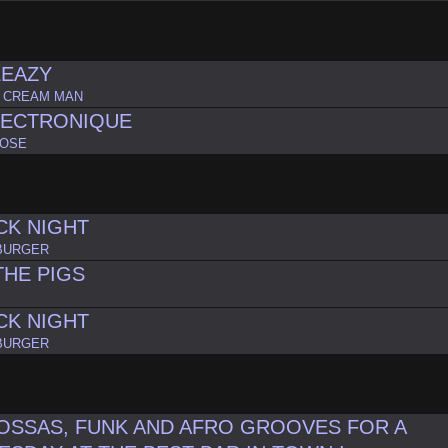
LEAZY
E CREAM MAN
LECTRONIQUE
BOSE
CK NIGHT
BURGER
THE PIGS
CK NIGHT
BURGER
BOSSAS, FUNK AND AFRO GROOVES FOR A