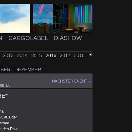
N
CARGOLABEL
DIASHOW
2
2013
2014
2015
2016
2017
2018
ZURÜCK
MBER
DEZEMBER
NÄCHSTER EVENT »
DJ
IE
RE*
al,
t, aus der
fersee
on den Raw