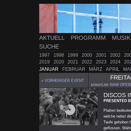
AKTUELL
PROGRAMM
MUSI
SUCHE
1997
1998
1999
2000
2001
2002
20
2019
2020
2021
2022
2023
2024
20
JANUAR
FEBRUAR
MÄRZ
APRIL
MA
FREIT
« VORHERIGER EVENT
RAW OPER
KÜNSTLER
DISCOS 
PRESENTED B
Platten bedeut
welche nebst die
Taufe gehoben h
geflossen. Währ