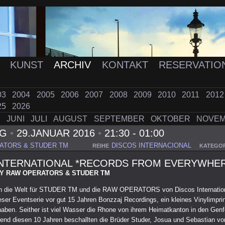
K
KUNST
ARCHIV
KONTAKT
RESERVATIO
03
2004
2005
2006
2007
2008
2009
2010
2011
201
25
2026
I
JUNI
JULI
AUGUST
SEPTEMBER
OKTOBER
NOVE
AG
•
29.JANUAR 2016
•
21:30 - 01:00
ATORS & STUDER TM
DISCOS INTERNACIONAL
REIHE
KATEGOR
INTERNATIONAL *RECORDS FROM EVERYWHE
Y RAW OPERATORS & STUDER TM
en die Welt für STUDER TM und die RAW OPERATORS von Discos Internation
ser Eventserie vor gut 15 Jahren Bonzzaj Recordings, ein kleines Vinylimprin
aben. Seither ist viel Wasser die Rhone von ihrem Heimatkanton in den Gen
end diesen 10 Jahren beschallten die Brüder Studer, Josua und Sebastian v