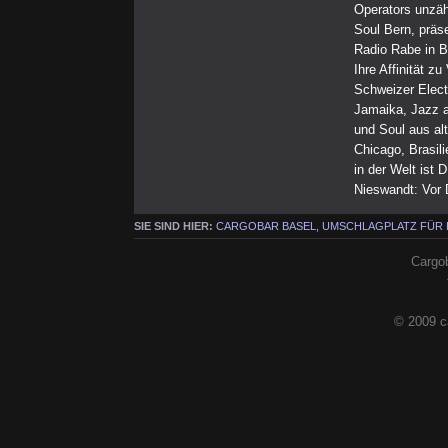
Operators unzäh
Soul Bern, präs
Radio Rabe in B
Ihre Affinität z
Schweizer Elect
Jamaika, Jazz a
und Soul aus al
Chicago, Brasil
in der Welt is
Nieswandt: Vor 
SIE SIND HIER:
CARGOBAR BASEL, UMSCHLAGPLATZ FÜR
Cargob
© 2009 c