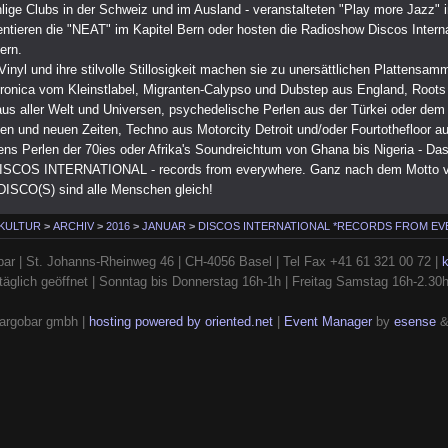
lige Clubs in der Schweiz und im Ausland - veranstalteten "Play more Jazz" 
entieren die "NEAT" im Kapitel Bern oder hosten die Radioshow Discos Interna
ern.
u Vinyl und ihre stilvolle Stillosigkeit machen sie zu unersättlichen Plattensamm
ronica vom Kleinstlabel, Migranten-Calypso und Dubstep aus England, Roots
us aller Welt und Universen, psychedelische Perlen aus der Türkei oder dem 
ten und neuen Zeiten, Techno aus Motorcity Detroit und/oder Fourtothefloor a
iens Perlen der 70ies oder Afrika's Soundreichtum von Ghana bis Nigeria - Da
t DISCOS INTERNATIONAL - records from everywhere. Ganz nach dem Motto 
DISCO(S) sind alle Menschen gleich!
 KULTUR
>
ARCHIV
>
2016
>
JANUAR
>
DISCOS INTERNATIONAL *RECORDS FROM E
ar | St. Johanns-Rheinweg 46 | CH-4056 Basel | Tel Fax +41 61 321 00 72 |
täglich geöffnet | Sonntag bis Donnerstag 16h-1h | Freitag Samstag 16h-2.30
argobar gmbh |
hosting powered by oriented.net
|
Event Manager
by
esense
&