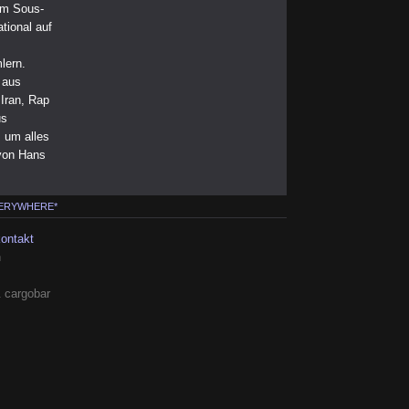
im Sous-
tional auf
lern.
 aus
Iran, Rap
us
s um alles
von Hans
VERYWHERE*
kontakt
h
 cargobar