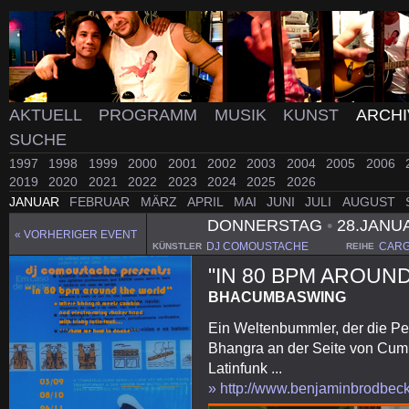
AKTUELL
PROGRAMM
MUSIK
KUNST
ARCH
SUCHE
1997
1998
1999
2000
2001
2002
2003
2004
2005
2006
2019
2020
2021
2022
2023
2024
2025
2026
JANUAR
FEBRUAR
MÄRZ
APRIL
MAI
JUNI
JULI
AUGUST
DONNERSTAG
•
28.JANU
« VORHERIGER EVENT
DJ COMOUSTACHE
CARG
KÜNSTLER
REIHE
"IN 80 BPM AROUN
BHACUMBASWING
Ein Weltenbummler, der die Per
Bhangra an der Seite von Cumb
Latinfunk ...
» http://www.benjaminbrodbec