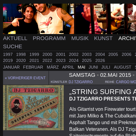
AKTUELL
PROGRAMM
MUSIK
KUNST
ARCH
SUCHE
1997
1998
1999
2000
2001
2002
2003
2004
2005
2006
2019
2020
2021
2022
2023
2024
2025
2026
JANUAR
FEBRUAR
MÄRZ
APRIL
MAI
JUNI
JULI
AUGUST
SAMSTAG
•
02.MAI 2015
•
« VORHERIGER EVENT
DJ TZIGARRO
CARGO WO
KÜNSTLER
REIHE
„STRING SURFING
DJ TZIGARRO PRESENTS T
Als Gitarrist von Firewater tou
mit Jaro Milko & The Cubalkani
Asphalt Tango und mit Prekmur
Balkan Veteranen. Als DJ Tzigar
Saiteninstrumente auf die Pla