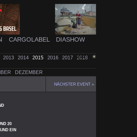
N
CARGOLABEL
DIASHOW
2
2013
2014
2015
2016
2017
2018
ZURÜCK
MBER
DEZEMBER
NÄCHSTER EVENT »
ND
ND 20
UND EIN