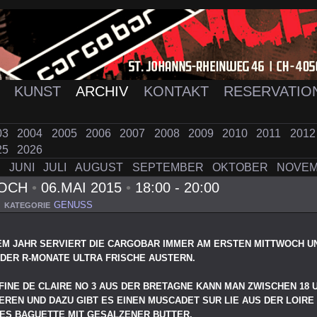
K
KUNST
ARCHIV
KONTAKT
RESERVATIO
03
2004
2005
2006
2007
2008
2009
2010
2011
201
25
2026
I
JUNI
JULI
AUGUST
SEPTEMBER
OKTOBER
NOVE
WOCH
•
06.MAI 2015
•
18:00 - 20:00
GENUSS
KATEGORIE
SEM JAHR SERVIERT DIE CARGOBAR IMMER AM ERSTEN MITTWOCH U
DER R-MONATE ULTRA FRISCHE AUSTERN.
FINE DE CLAIRE NO 3 AUS DER BRETAGNE KANN MAN ZWISCHEN 18 U
REN UND DAZU GIBT ES EINEN MUSCADET SUR LIE AUS DER LOIRE 
ES BAGUETTE MIT GESALZENER BUTTER.