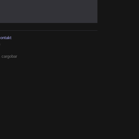
kontakt
h
 cargobar