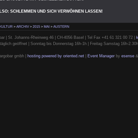
ALSO: SCHLEMMEN UND SICH VERWÖHNEN LASSEN!
 KULTUR
>
ARCHIV
>
2015
>
MAI
>
AUSTERN
ar | St. Johanns-Rheinweg 46 | CH-4056 Basel | Tel Fax +41 61 321 00 72 |
täglich geöffnet | Sonntag bis Donnerstag 16h-1h | Freitag Samstag 16h-2.30
argobar gmbh |
hosting powered by oriented.net
|
Event Manager
by
esense
&