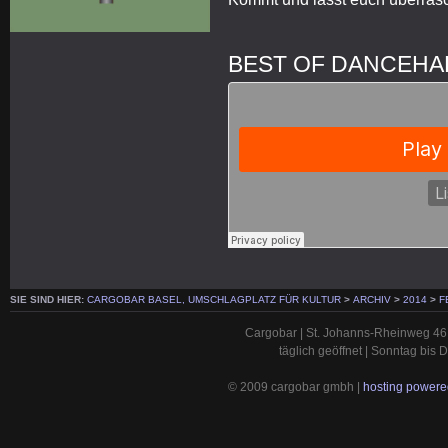
BEST OF DANCEHAL
SIE SIND HIER:
CARGOBAR BASEL, UMSCHLAGPLATZ FÜR KULTUR
>
ARCHIV
>
2014
>
F
Cargobar | St. Johanns-Rheinweg 46 
täglich geöffnet | Sonntag bis
© 2009 cargobar gmbh |
hosting powered