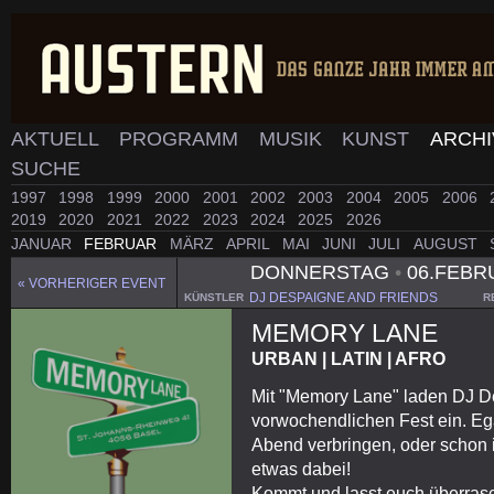
AKTUELL
PROGRAMM
MUSIK
KUNST
ARCH
SUCHE
1997
1998
1999
2000
2001
2002
2003
2004
2005
2006
2019
2020
2021
2022
2023
2024
2025
2026
JANUAR
FEBRUAR
MÄRZ
APRIL
MAI
JUNI
JULI
AUGUST
DONNERSTAG
•
06.FEBR
« VORHERIGER EVENT
DJ DESPAIGNE AND FRIENDS
KÜNSTLER
R
MEMORY LANE
URBAN | LATIN | AFRO
Mit "Memory Lane" laden DJ D
vorwochendlichen Fest ein. Eg
Abend verbringen, oder schon in
etwas dabei!
Kommt und lasst euch überras