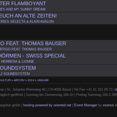
TER FLAMBOYANT
ES AND MY SUNNY DREAM
EUCH AN ALTE ZEITEN!
ERIES SELECTA & ALAIN AVALON
O FEAT. THOMAS BAUSER
RTIGO FEAT. THOMAS BAUSER
CHÖRMEN - SWISS SPECIAL
 HERRERA & LIONNE
SOUNDSYSTEM
AJ SOUNDSYSTEM
 KULTUR
>
ARCHIV
>
2014
>
JANUAR
ar | St. Johanns-Rheinweg 46 | CH-4056 Basel | Tel Fax +41 61 321 00 72 |
täglich geöffnet | Sonntag bis Donnerstag 16h-1h | Freitag Samstag 16h-2.30
argobar gmbh |
hosting powered by oriented.net
|
Event Manager
by
esense
&