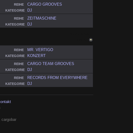
CARGO GROOVES
REIHE
DJ
KATEGORIE
ZEITMASCHINE
REIHE
DJ
KATEGORIE
ZURÜCK NACH
OBEN
MR. VERTIGO
REIHE
KONZERT
KATEGORIE
CARGO TEAM GROOVES
REIHE
DJ
KATEGORIE
RECORDS FROM EVERYWHERE
REIHE
DJ
KATEGORIE
kontakt
h
 cargobar