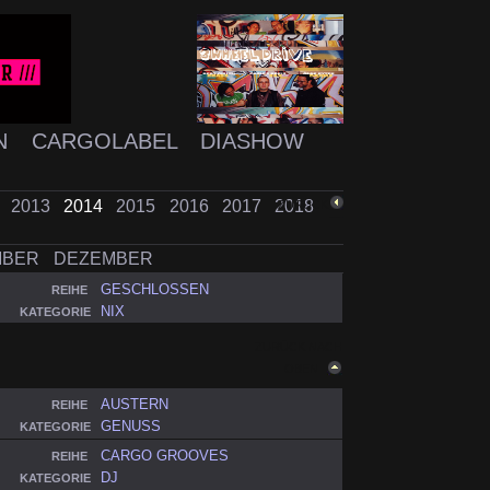
N
CARGOLABEL
DIASHOW
2
2013
2014
2015
2016
2017
2018
ZURÜCK
MBER
DEZEMBER
GESCHLOSSEN
REIHE
NIX
KATEGORIE
ZURÜCK NACH
OBEN
AUSTERN
REIHE
GENUSS
KATEGORIE
CARGO GROOVES
REIHE
DJ
KATEGORIE