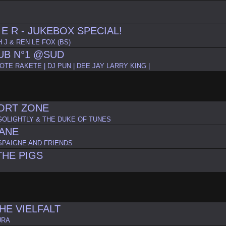
X E R - JUKEBOX SPECIAL!
 J & REN LE FOX (BS)
UB N°1 @SUD
ROTE RAKETE | DJ PUN | DEE JAY LARRY KING |
ORT ZONE
GOLIGHTLY & THE DUKE OF TUNES
ANE
SPAIGNE AND FRIENDS
THE PIGS
HE VIELFALT
URA