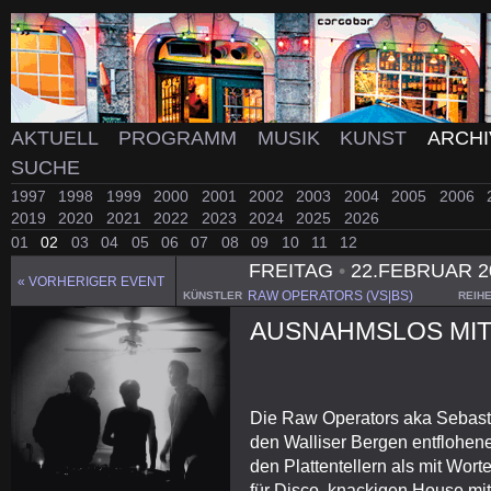
AKTUELL
PROGRAMM
MUSIK
KUNST
ARCH
SUCHE
1997
1998
1999
2000
2001
2002
2003
2004
2005
2006
2019
2020
2021
2022
2023
2024
2025
2026
01
02
03
04
05
06
07
08
09
10
11
12
FREITAG
•
22.FEBRUAR 2
« VORHERIGER EVENT
RAW OPERATORS (VS|BS)
KÜNSTLER
REIH
AUSNAHMSLOS MIT
Die Raw Operators aka Sebast
den Walliser Bergen entflohene
den Plattentellern als mit Wor
für Disco, knackigen House mit