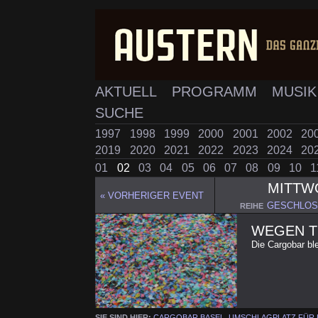
AKTUELL
PROGRAMM
MUSI
SUCHE
1997
1998
1999
2000
2001
2002
20
2019
2020
2021
2022
2023
2024
20
01
02
03
04
05
06
07
08
09
10
1
MITTW
« VORHERIGER EVENT
GESCHLO
REIHE
WEGEN T
Die Cargobar bl
SIE SIND HIER:
CARGOBAR BASEL, UMSCHLAGPLATZ FÜR