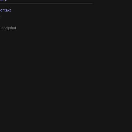
kontakt
h
 cargobar