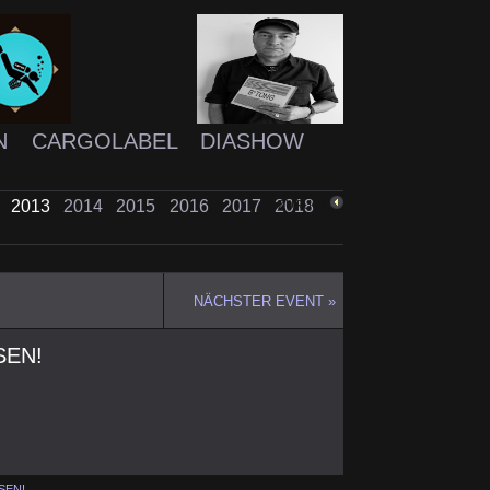
N
CARGOLABEL
DIASHOW
2
2013
2014
2015
2016
2017
2018
ZURÜCK
NÄCHSTER EVENT »
SEN!
SEN!