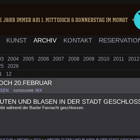
K
KUNST
ARCHIV
KONTAKT
RESERVATIO
03
2004
2005
2006
2007
2008
2009
2010
2011
201
25
2026
1
12
OCH 20.FEBRUAR
SSEN
NIX
KATEGORIE
UTEN UND BLASEN IN DER STADT GESCHLOS
eibt während der Basler Fasnacht geschlossen.
 KULTUR
>
ARCHIV
>
2013
>
>
WEGEN TUTEN UND BLASEN IN DER STADT GESCHLOS