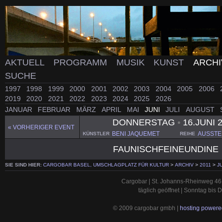
AKTUELL
PROGRAMM
MUSIK
KUNST
ARCH
SUCHE
1997
1998
1999
2000
2001
2002
2003
2004
2005
2006
2019
2020
2021
2022
2023
2024
2025
2026
JANUAR
FEBRUAR
MÄRZ
APRIL
MAI
JUNI
JULI
AUGUST
DONNERSTAG
•
16.JUNI 
« VORHERIGER EVENT
BENI JAQUEMET
AUSSTE
KÜNSTLER
REIHE
FAUNISCHFEINEUNDINE
SIE SIND HIER:
CARGOBAR BASEL, UMSCHLAGPLATZ FÜR KULTUR
>
ARCHIV
>
2011
>
J
Cargobar | St. Johanns-Rheinweg 46 
täglich geöffnet | Sonntag bis
© 2009 cargobar gmbh |
hosting powered