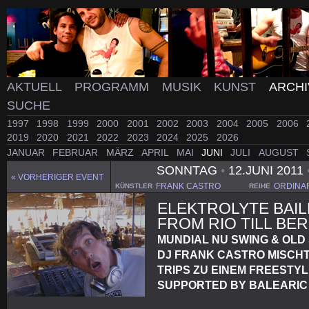
AKTUELL
PROGRAMM
MUSIK
KUNST
ARCH
SUCHE
1997
1998
1999
2000
2001
2002
2003
2004
2005
2006
2019
2020
2021
2022
2023
2024
2025
2026
JANUAR
FEBRUAR
MÄRZ
APRIL
MAI
JUNI
JULI
AUGUST
SONNTAG
•
12.JUNI 2011
« VORHERIGER EVENT
FRANK CASTRO
ORDINA
KÜNSTLER
REIHE
ELEKTROLYTE BAIL
FROM RIO TILL BER
MUNDIAL NU SWING & OLD
DJ FRANK CASTRO MISCH
TRIPS ZU EINEM FREESTY
SUPPORTED BY BALEARIC M