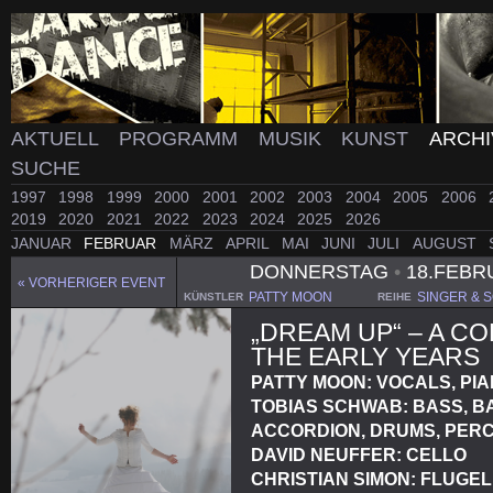
AKTUELL
PROGRAMM
MUSIK
KUNST
ARCH
SUCHE
1997
1998
1999
2000
2001
2002
2003
2004
2005
2006
2019
2020
2021
2022
2023
2024
2025
2026
JANUAR
FEBRUAR
MÄRZ
APRIL
MAI
JUNI
JULI
AUGUST
DONNERSTAG
•
18.FEBR
« VORHERIGER EVENT
PATTY MOON
SINGER & 
KÜNSTLER
REIHE
„DREAM UP“ – A C
THE EARLY YEARS
PATTY MOON: VOCALS, PI
TOBIAS SCHWAB: BASS, BA
ACCORDION, DRUMS, PERC
DAVID NEUFFER: CELLO
CHRISTIAN SIMON: FLUGE