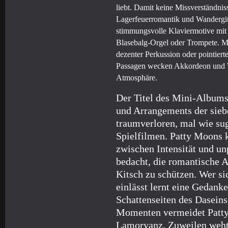
liebt. Damit keine Missverständni
Lagerfeuerromantik und Wandergit
stimmungsvolle Klaviermotive mit 
Blasebalg-Orgel oder Trompete. Mu
dezenter Perkussion oder pointier
Passagen wecken Akkordeon und W
Atmosphäre.
Der Titel des Mini-Album
und Arrangements der sieb
traumverloren, mal wie su
Spielfilmen. Patty Moons k
zwischen Intensität und un
bedacht, die romantische 
Kitsch zu schützen. Wer si
einlässt lernt eine Gedank
Schattenseiten des Daseins
Momenten vermeidet Patt
Lamoryanz. Zuweilen weht