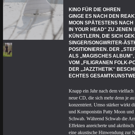
KINO FÜR DIE OHREN
GINGE ES NACH DEN REA
MOON SPÄTESTENS NACH 
IN YOUR HEAD“ ZU JENEN
KÜNSTLERN, DIE SICH GE
SINGER/SONGWRITER-ÄSTH
POSITIONIEREN. DER „ST
ALS „MAGISCHES ALBUM“, 
VOM „FILIGRANEN FOLK-P
DER „JAZZTHETIK“ BESCHR
ECHTES GESAMTKUNSTWE
Knapp ein Jahr nach dem vielfach 
neue CD, die sich mehr denn je 
konzentriert. Umso stärker wirkt d
und Komponistin Patty Moon und i
Schwab. Während Schwab die Arran
Effekten anreicherte und akribisc
eine akustische Hinwendung zur N