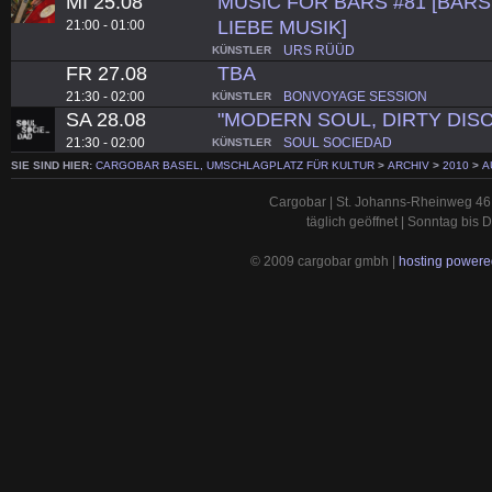
MI 25.08
MUSIC FOR BARS #81 [BARS.
LIEBE MUSIK]
21:00 - 01:00
URS RÜÜD
KÜNSTLER
FR 27.08
TBA
21:30 - 02:00
BONVOYAGE SESSION
KÜNSTLER
SA 28.08
"MODERN SOUL, DIRTY DISC
21:30 - 02:00
SOUL SOCIEDAD
KÜNSTLER
SIE SIND HIER:
CARGOBAR BASEL, UMSCHLAGPLATZ FÜR KULTUR
>
ARCHIV
>
2010
>
A
Cargobar | St. Johanns-Rheinweg 46 
täglich geöffnet | Sonntag bis
© 2009 cargobar gmbh |
hosting powered