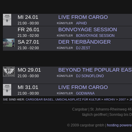
MI 24.01
LIVE FROM CARGO
21:00 - 00:00
APHID
KÜNSTLER
FR 26.01
BONVOYAGE SESSION
21:30 - 02:00
BONVOYAGE SESSION
KÜNSTLER
SA 27.01
DER TIERBÄNDIGER
21:30 - 02:00
DJ ZEST
KÜNSTLER
MO 29.01
BEYOND THE POPULAR EAS
21:00 - 00:00
DJ SONOFLONO
KÜNSTLER
MI 31.01
LIVE FROM CARGO
21:00 - 00:00
GODWANA
KÜNSTLER
SIE SIND HIER:
CARGOBAR BASEL, UMSCHLAGPLATZ FÜR KULTUR
>
ARCHIV
>
2007
>
J
Cargobar | St. Johanns-Rheinweg 46 
täglich geöffnet | Sonntag bis
© 2009 cargobar gmbh |
hosting powered