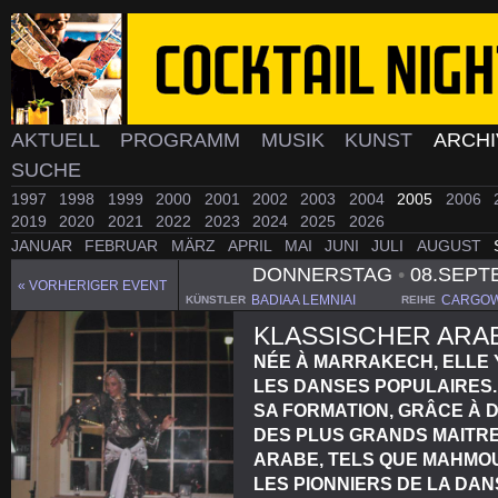
AKTUELL
PROGRAMM
MUSIK
KUNST
ARCH
SUCHE
1997
1998
1999
2000
2001
2002
2003
2004
2005
2006
2019
2020
2021
2022
2023
2024
2025
2026
JANUAR
FEBRUAR
MÄRZ
APRIL
MAI
JUNI
JULI
AUGUST
DONNERSTAG
•
08.SEPT
« VORHERIGER EVENT
BADIAA LEMNIAI
CARGOW
KÜNSTLER
REIHE
KLASSISCHER ARA
NÉE À MARRAKECH, ELLE 
LES DANSES POPULAIRES.
SA FORMATION, GRÂCE À 
DES PLUS GRANDS MAIT
ARABE, TELS QUE MAHMOU
LES PIONNIERS DE LA DA