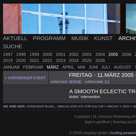
AKTUELL
PROGRAMM
MUSIK
KUNST
ARCH
SUCHE
1997
1998
1999
2000
2001
2002
2003
2004
2005
2006
2019
2020
2021
2022
2023
2024
2025
2026
JANUAR
FEBRUAR
MÄRZ
APRIL
MAI
JUNI
JULI
AUGUST
FREITAG
•
11.MÄRZ 2005
« VORHERIGER EVENT
SERGE
DJ
KÜNSTLER
KATEGORIE
A SMOOTH ECLECTIC TR
kickin` intervention
SIE SIND HIER:
CARGOBAR BASEL, UMSCHLAGPLATZ FÜR KULTUR
>
ARCHIV
>
2005
>
M
Cargobar | St. Johanns-Rheinweg 46 
täglich geöffnet | Sonntag bis
© 2009 cargobar gmbh |
hosting powered