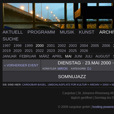
AKTUELL
PROGRAMM
MUSIK
KUNST
ARCH
SUCHE
1997
1998
1999
2000
2001
2002
2003
2004
2005
2006
2019
2020
2021
2022
2023
2024
2025
2026
JANUAR
FEBRUAR
MÄRZ
APRIL
MAI
JUNI
JULI
AUGUST
DIENSTAG
•
23.MAI 2000
•
« VORHERIGER EVENT
MIRON
DJ
KÜNSTLER
KATEGORIE
SOMNUJAZZ
SIE SIND HIER:
CARGOBAR BASEL, UMSCHLAGPLATZ FÜR KULTUR
>
ARCHIV
>
2000
>
M
Cargobar | St. Johanns-Rheinweg 46 
täglich geöffnet | Sonntag bis
© 2009 cargobar gmbh |
hosting powered