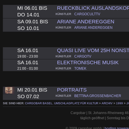
MI 06.01 BIS
RUECKBLICK AUSLANDSKO
DO 14.01
CARGOCULTTV
KÜNSTLER
SA 09.01 BIS
ARIANE ANDEREGGEN
SO 10.01
ARIANE ANDEREGGEN
KÜNSTLER
SA 16.01
QUASI LIVE VOM 25H NONS
19:00 - 23:00
CARGOTV
KÜNSTLER
SA 16.01
ELEKTRONISCHE MUSIK
21:00 - 01:00
TOMEK
KÜNSTLER
MI 20.01 BIS
PORTRAITS
SO 07.02
BETTINA GROSSENBACHER
KÜNSTLER
SIE SIND HIER:
CARGOBAR BASEL, UMSCHLAGPLATZ FÜR KULTUR
>
ARCHIV
>
1999
>
J
Cargobar | St. Johanns-Rheinweg 46 
täglich geöffnet | Sonntag bis
© 2009 cargobar gmbh |
hosting powered