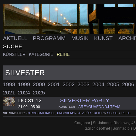
AKTUELL
PROGRAMM
MUSIK
KUNST
ARCH
SUCHE
KÜNSTLER
KATEGORIE
REIHE
SILVESTER
1998
1999
2000
2001
2002
2003
2004
2005
2006
2021
2024
2025
DO 31.12
SILVESTER PARTY
21:00 - 05:00
AREYOUVEDA DJ-TEAM
KÜNSTLER
SIE SIND HIER:
CARGOBAR BASEL, UMSCHLAGPLATZ FÜR KULTUR
>
SUCHE
>
REIHE
Cargobar | St. Johanns-Rheinweg 46 
täglich geöffnet | Sonntag bis