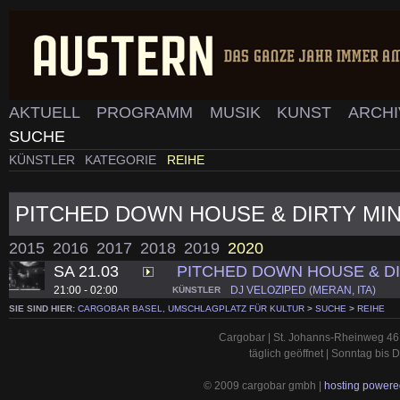
AKTUELL
PROGRAMM
MUSIK
KUNST
ARCH
SUCHE
KÜNSTLER
KATEGORIE
REIHE
PITCHED DOWN HOUSE & DIRTY MI
2015
2016
2017
2018
2019
2020
SA 21.03
PITCHED DOWN HOUSE & D
21:00 - 02:00
DJ VELOZIPED (MERAN, ITA)
KÜNSTLER
SIE SIND HIER:
CARGOBAR BASEL, UMSCHLAGPLATZ FÜR KULTUR
>
SUCHE
>
REIHE
Cargobar | St. Johanns-Rheinweg 46 
täglich geöffnet | Sonntag bis
© 2009 cargobar gmbh |
hosting powered