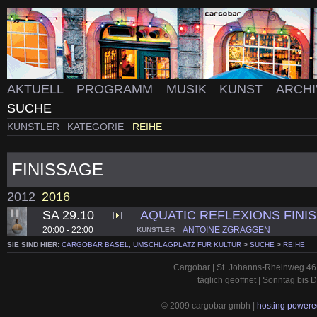
AKTUELL
PROGRAMM
MUSIK
KUNST
ARCH
SUCHE
KÜNSTLER
KATEGORIE
REIHE
FINISSAGE
2012
2016
SA 29.10
AQUATIC REFLEXIONS FINI
20:00 - 22:00
ANTOINE ZGRAGGEN
KÜNSTLER
SIE SIND HIER:
CARGOBAR BASEL, UMSCHLAGPLATZ FÜR KULTUR
>
SUCHE
>
REIHE
Cargobar | St. Johanns-Rheinweg 46 
täglich geöffnet | Sonntag bis
© 2009 cargobar gmbh |
hosting powered