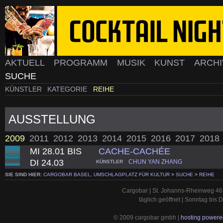
AKTUELL
PROGRAMM
MUSIK
KUNST
ARCH
SUCHE
KÜNSTLER
KATEGORIE
REIHE
AUSSTELLUNG
2009
2011
2012
2013
2014
2015
2016
2017
2018
MI 28.01 BIS
CACHE-CACHÉE
DI 24.03
CHUN YAN ZHANG
KÜNSTLER
SIE SIND HIER:
CARGOBAR BASEL, UMSCHLAGPLATZ FÜR KULTUR
>
SUCHE
>
REIHE
Cargobar | St. Johanns-Rheinweg 46 
täglich geöffnet | Sonntag bis
© 2009 cargobar gmbh |
hosting powered