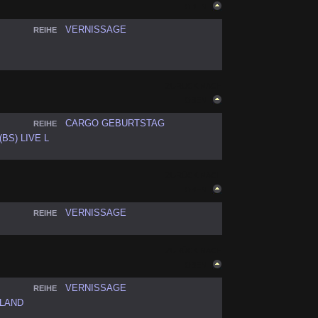
OBEN
VERNISSAGE
REIHE
ZURÜCK NACH
OBEN
CARGO GEBURTSTAG
REIHE
BS) LIVE L
ZURÜCK NACH
OBEN
VERNISSAGE
REIHE
ZURÜCK NACH
OBEN
VERNISSAGE
REIHE
OLAND