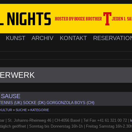
K
KUNST
ARCHIV
KONTAKT
RESERVATIO
EUERWERK
 SAUSE
TENNIS (UK) SOCKE (DK) GORGONZOLA BOYS (CH)
 KULTUR
>
SUCHE
>
KATEGORIE
ar | St. Johanns-Rheinweg 46 | CH-4056 Basel | Tel Fax +41 61 321 00 72 |
täglich geöffnet | Sonntag bis Donnerstag 16h-1h | Freitag Samstag 16h-2.30