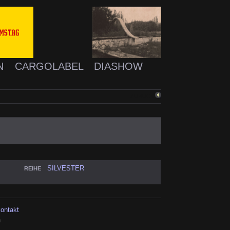
N
CARGOLABEL
DIASHOW
ZURÜCK
SILVESTER
REIHE
kontakt
h