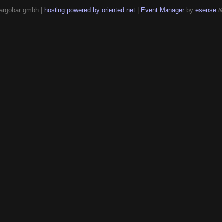
argobar gmbh |
hosting powered by oriented.net
|
Event Manager
by
esense
&