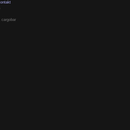
kontakt
h
 cargobar