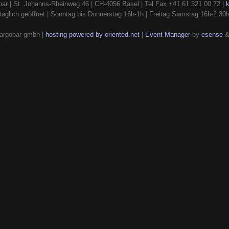
ar | St. Johanns-Rheinweg 46 | CH-4056 Basel | Tel Fax +41 61 321 00 72 |
täglich geöffnet | Sonntag bis Donnerstag 16h-1h | Freitag Samstag 16h-2.30
argobar gmbh |
hosting powered by oriented.net
|
Event Manager
by
esense
&