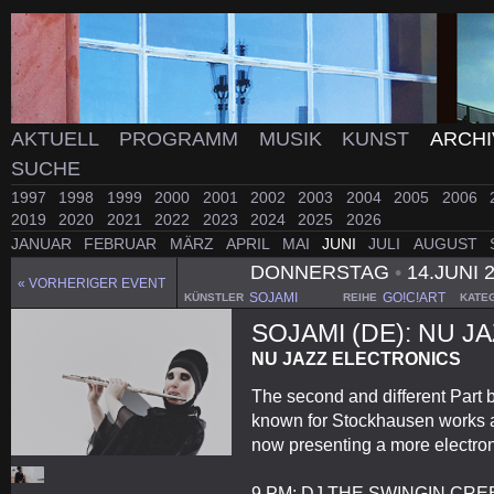
AKTUELL
PROGRAMM
MUSIK
KUNST
ARCH
SUCHE
1997
1998
1999
2000
2001
2002
2003
2004
2005
2006
2019
2020
2021
2022
2023
2024
2025
2026
JANUAR
FEBRUAR
MÄRZ
APRIL
MAI
JUNI
JULI
AUGUST
DONNERSTAG
•
14.JUNI 
« VORHERIGER EVENT
SOJAMI
GO!C!ART
KÜNSTLER
REIHE
KATE
SOJAMI (DE): NU 
NU JAZZ ELECTRONICS
The second and different Part b
known for Stockhausen works a
now presenting a more electro
9 PM: DJ THE SWINGIN CREEP