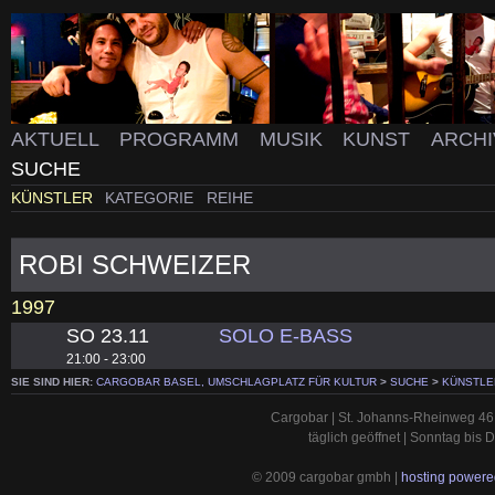
AKTUELL
PROGRAMM
MUSIK
KUNST
ARCH
SUCHE
KÜNSTLER
KATEGORIE
REIHE
ROBI SCHWEIZER
1997
SO 23.11
SOLO E-BASS
21:00 - 23:00
SIE SIND HIER:
CARGOBAR BASEL, UMSCHLAGPLATZ FÜR KULTUR
>
SUCHE
>
KÜNSTLE
Cargobar | St. Johanns-Rheinweg 46 
täglich geöffnet | Sonntag bis
© 2009 cargobar gmbh |
hosting powered