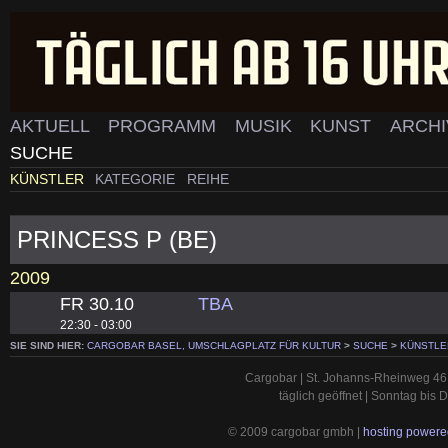
AKTUELL
PROGRAMM
MUSIK
KUNST
ARCH
SUCHE
KÜNSTLER
KATEGORIE
REIHE
PRINCESS P (BE)
2009
FR 30.10
TBA
22:30 - 03:00
SIE SIND HIER:
CARGOBAR BASEL, UMSCHLAGPLATZ FÜR KULTUR
>
SUCHE
>
KÜNSTLE
Cargobar | St. Johanns-Rheinweg 46 
täglich geöffnet | Sonntag bis
© 2009 cargobar gmbh |
hosting powered