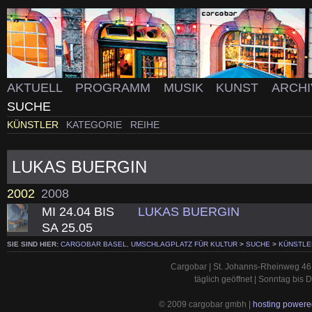
AKTUELL
PROGRAMM
MUSIK
KUNST
ARCH
SUCHE
KÜNSTLER
KATEGORIE
REIHE
LUKAS BUERGIN
2002
2008
MI 24.04 BIS
LUKAS BUERGIN
SA 25.05
SIE SIND HIER:
CARGOBAR BASEL, UMSCHLAGPLATZ FÜR KULTUR
>
SUCHE
>
KÜNSTLE
Cargobar | St. Johanns-Rheinweg 46 
täglich geöffnet | Sonntag bis
© 2009 cargobar gmbh |
hosting powered