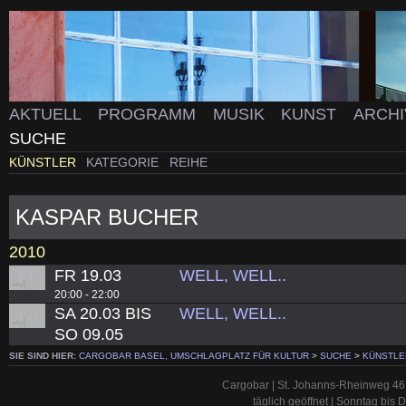
AKTUELL
PROGRAMM
MUSIK
KUNST
ARCH
SUCHE
KÜNSTLER
KATEGORIE
REIHE
KASPAR BUCHER
2010
FR 19.03
WELL, WELL..
20:00 - 22:00
SA 20.03 BIS
WELL, WELL..
SO 09.05
SIE SIND HIER:
CARGOBAR BASEL, UMSCHLAGPLATZ FÜR KULTUR
>
SUCHE
>
KÜNSTLE
Cargobar | St. Johanns-Rheinweg 46 
täglich geöffnet | Sonntag bis