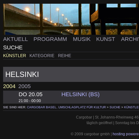
AKTUELL
PROGRAMM
MUSIK
KUNST
ARCH
SUCHE
KÜNSTLER
KATEGORIE
REIHE
HELSINKI
2004
2005
DO 20.05
HELSINKI (BS)
21:00 - 00:00
SIE SIND HIER:
CARGOBAR BASEL, UMSCHLAGPLATZ FÜR KULTUR
>
SUCHE
>
KÜNSTLE
Cargobar | St. Johanns-Rheinweg 46 
täglich geöffnet | Sonntag bis
© 2009 cargobar gmbh |
hosting powered